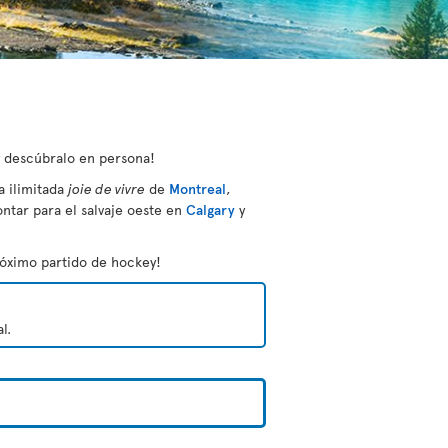
y descúbralo en persona!
a ilimitada
joie de vivre
de
Montreal
,
ontar para el salvaje oeste en
Calgary
y
próximo partido de hockey!
l.