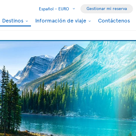
Gestionar mi reserva
Español -
EURO
Destinos
Información de viaje
Contáctenos