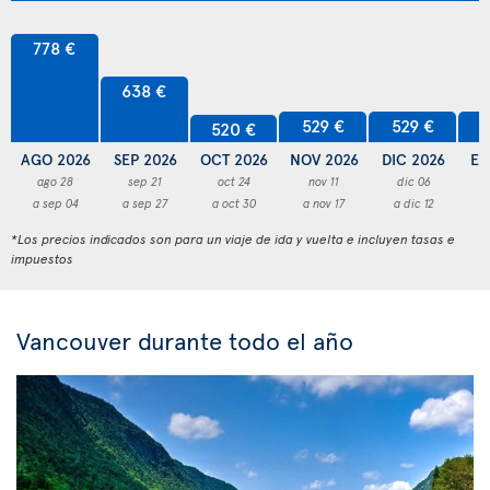
778 €
638 €
529 €
529 €
5
520 €
AGO 2026
SEP 2026
OCT 2026
NOV 2026
DIC 2026
EN
ago 28
sep 21
oct 24
nov 11
dic 06
a sep 04
a sep 27
a oct 30
a nov 17
a dic 12
a
*Los precios indicados son para un viaje de ida y vuelta e incluyen tasas e
impuestos
Vancouver durante todo el año