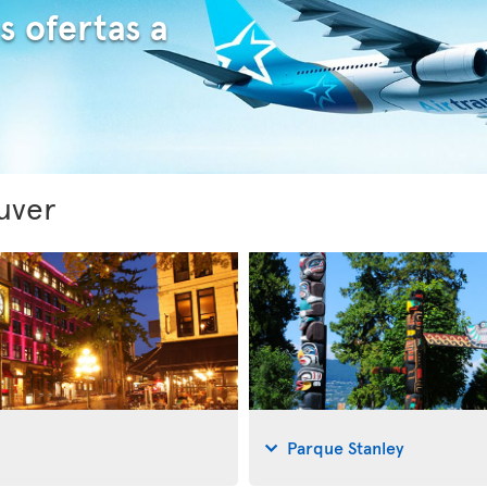
s ofertas a
uver
Parque Stanley