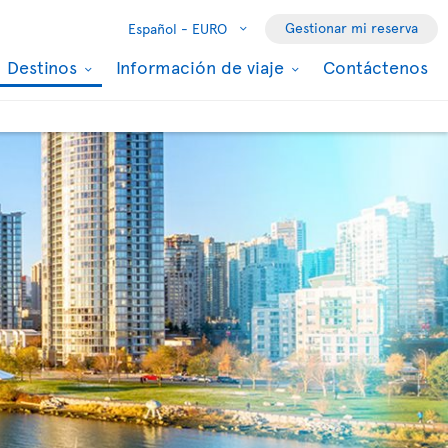
Gestionar mi reserva
Español -
EURO
Destinos
Información de viaje
Contáctenos