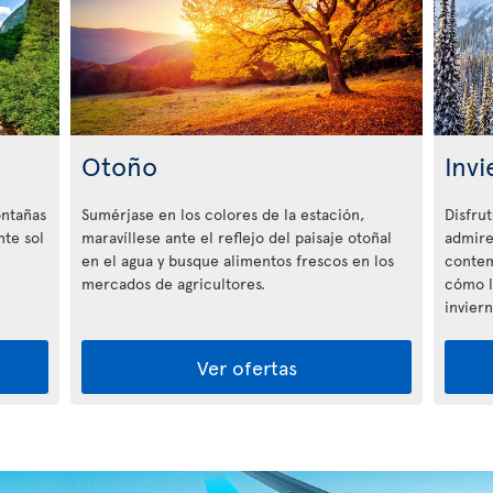
Otoño
Invi
ntañas
Sumérjase en los colores de la estación,
Disfru
nte sol
maravíllese ante el reflejo del paisaje otoñal
admire
en el agua y busque alimentos frescos en los
contem
mercados de agricultores.
cómo l
inviern
Ver ofertas