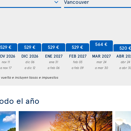
564 €
529 €
529 €
529 €
529 €
520 
OV 2026
DIC 2026
ENE 2027
FEB 2027
MAR 2027
ABR 20
nov 11
dic 06
ene 31
feb 03
mar 24
abr 24
a nov 17
a dic 12
a feb 06
a feb 09
a mar 30
a abr 3
y vuelta e incluyen tasas e impuestos
odo el año