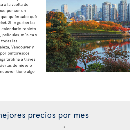
a a la vuelta de
oce por ser un
í que quién sabe qué
d. Si le gustan las
n calendario repleto
 películas, música y
 todas las
raleza, Vancouver y
 por pintorescos
ga tirolina a través
biertas de nieve o
ancouver tiene algo
ejores precios por mes
a