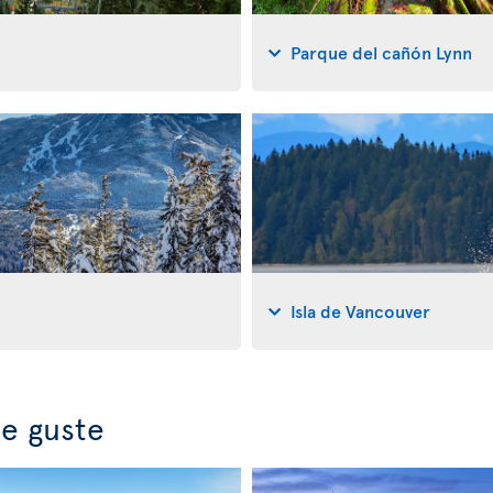
Parque del cañón Lynn
Isla de Vancouver
e guste