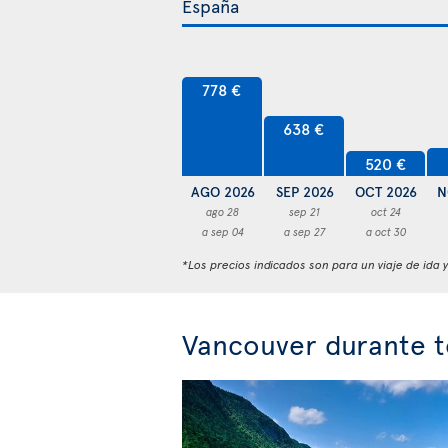
778 €
638 €
520 €
AGO 2026
SEP 2026
OCT 2026
N
ago 28
sep 21
oct 24
a sep 04
a sep 27
a oct 30
*Los precios indicados son para un viaje de ida 
Vancouver durante t