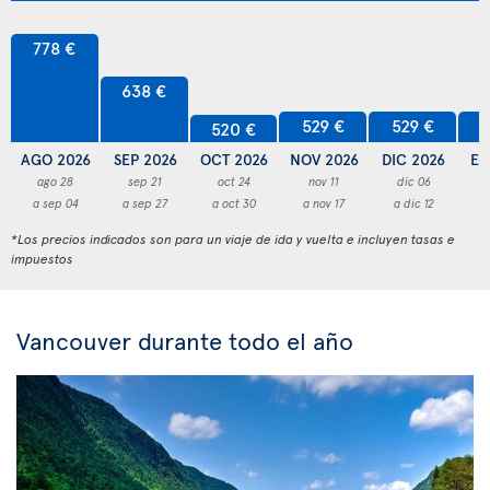
778 €
638 €
529 €
529 €
5
520 €
AGO 2026
SEP 2026
OCT 2026
NOV 2026
DIC 2026
EN
ago 28
sep 21
oct 24
nov 11
dic 06
a sep 04
a sep 27
a oct 30
a nov 17
a dic 12
a
*Los precios indicados son para un viaje de ida y vuelta e incluyen tasas e
impuestos
Vancouver durante todo el año