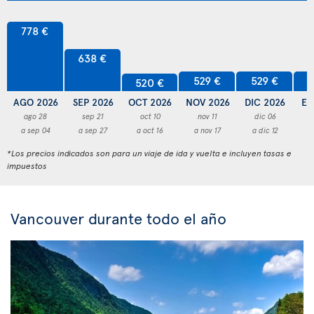
778 €
638 €
529 €
529 €
5
520 €
AGO 2026
SEP 2026
OCT 2026
NOV 2026
DIC 2026
EN
ago 28
sep 21
oct 10
nov 11
dic 06
a sep 04
a sep 27
a oct 16
a nov 17
a dic 12
a
*Los precios indicados son para un viaje de ida y vuelta e incluyen tasas e
impuestos
Vancouver durante todo el año