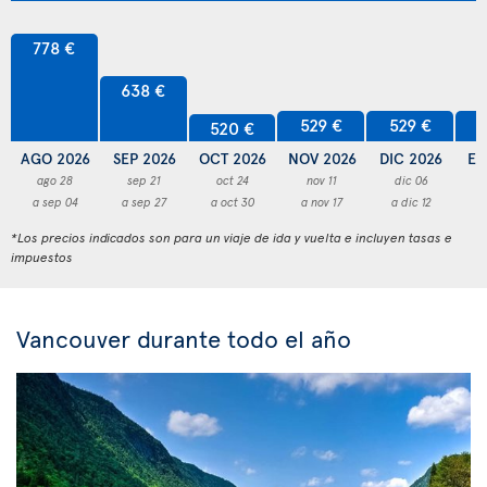
778 €
638 €
529 €
529 €
5
520 €
AGO 2026
SEP 2026
OCT 2026
NOV 2026
DIC 2026
EN
ago 28
sep 21
oct 24
nov 11
dic 06
a sep 04
a sep 27
a oct 30
a nov 17
a dic 12
a
*Los precios indicados son para un viaje de ida y vuelta e incluyen tasas e
impuestos
Vancouver durante todo el año