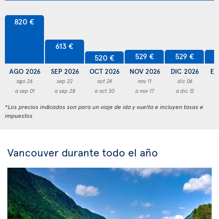
820 €
613 €
529 €
529 €
5
520 €
AGO 2026
SEP 2026
OCT 2026
NOV 2026
DIC 2026
EN
ago 26
sep 22
oct 24
nov 11
dic 06
a sep 01
a sep 28
a oct 30
a nov 17
a dic 12
a
*Los precios indicados son para un viaje de ida y vuelta e incluyen tasas e
impuestos
Vancouver durante todo el año