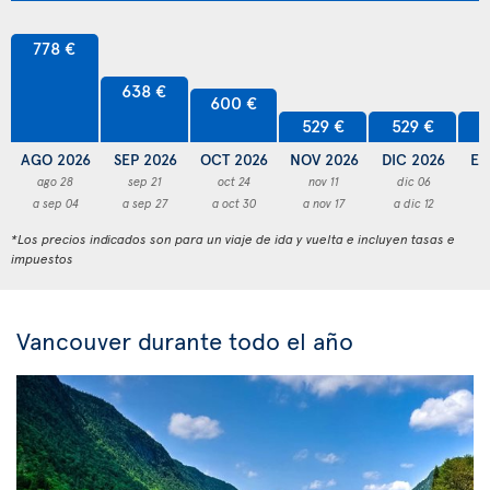
778 €
638 €
600 €
529 €
529 €
5
AGO 2026
SEP 2026
OCT 2026
NOV 2026
DIC 2026
EN
ago 28
sep 21
oct 24
nov 11
dic 06
a sep 04
a sep 27
a oct 30
a nov 17
a dic 12
a
*Los precios indicados son para un viaje de ida y vuelta e incluyen tasas e
impuestos
Vancouver durante todo el año