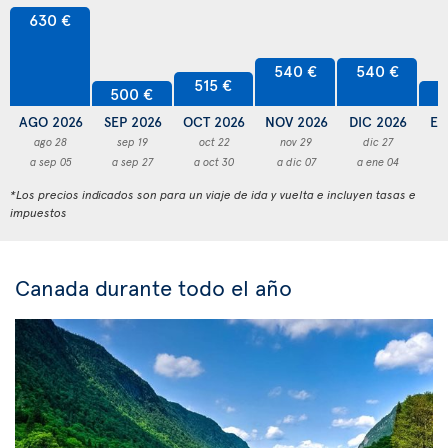
630 €
540 €
540 €
515 €
500 €
5
AGO 2026
SEP 2026
OCT 2026
NOV 2026
DIC 2026
EN
ago 28
sep 19
oct 22
nov 29
dic 27
a sep 05
a sep 27
a oct 30
a dic 07
a ene 04
a
*Los precios indicados son para un viaje de ida y vuelta e incluyen tasas e
impuestos
Canada durante todo el año