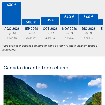
630 €
540 €
540 €
515 €
500 €
5
AGO 2026
SEP 2026
OCT 2026
NOV 2026
DIC 2026
EN
ago 28
sep 19
oct 22
nov 29
dic 27
a sep 05
a sep 27
a oct 30
a dic 07
a ene 04
a
*Los precios indicados son para un viaje de ida y vuelta e incluyen tasas e
impuestos
Canada durante todo el año