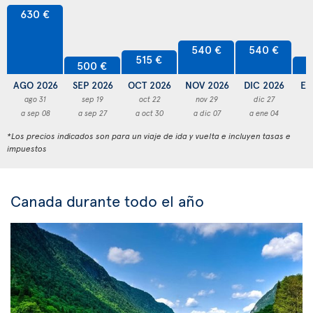
630 €
540 €
540 €
515 €
500 €
5
AGO 2026
SEP 2026
OCT 2026
NOV 2026
DIC 2026
EN
ago 31
sep 19
oct 22
nov 29
dic 27
a sep 08
a sep 27
a oct 30
a dic 07
a ene 04
a
*Los precios indicados son para un viaje de ida y vuelta e incluyen tasas e
impuestos
Canada durante todo el año