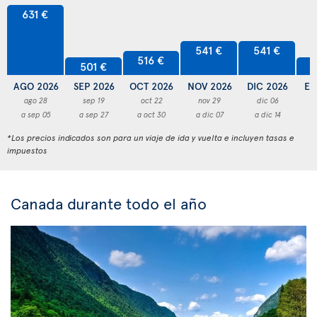
631 €
541 €
541 €
516 €
501 €
5
AGO 2026
SEP 2026
OCT 2026
NOV 2026
DIC 2026
EN
ago 28
sep 19
oct 22
nov 29
dic 06
a sep 05
a sep 27
a oct 30
a dic 07
a dic 14
a
*Los precios indicados son para un viaje de ida y vuelta e incluyen tasas e
impuestos
Canada durante todo el año