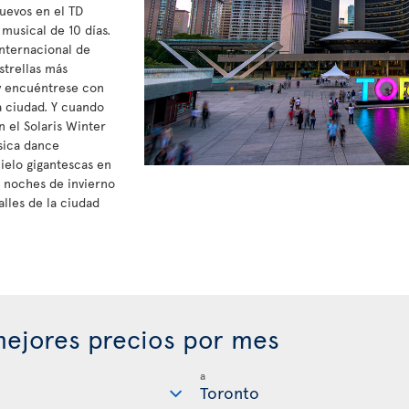
nuevos en el TD
 musical de 10 días.
Internacional de
strellas más
y encuéntrese con
a ciudad. Y cuando
n el Solaris Winter
sica dance
hielo gigantescas en
s noches de invierno
alles de la ciudad
ejores precios por mes
a