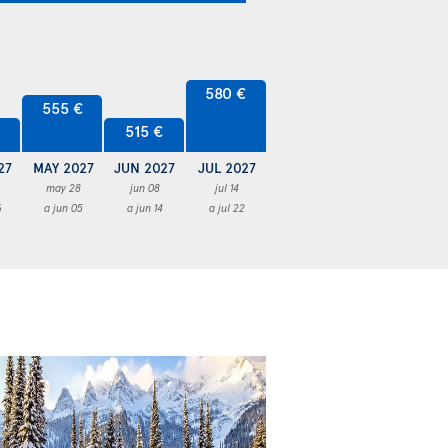
580 €
555 €
515 €
27
MAY 2027
JUN 2027
JUL 2027
may 28
jun 08
jul 14
6
a jun 05
a jun 14
a jul 22