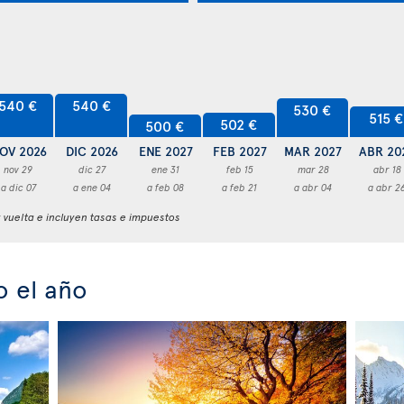
540 €
540 €
530 €
515 €
502 €
500 €
OV 2026
DIC 2026
ENE 2027
FEB 2027
MAR 2027
ABR 20
nov 29
dic 27
ene 31
feb 15
mar 28
abr 18
a dic 07
a ene 04
a feb 08
a feb 21
a abr 04
a abr 2
y vuelta e incluyen tasas e impuestos
 el año