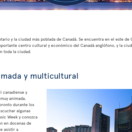
Ontario y la ciudad más poblada de Canadá. Se encuentra en el este de C
portante centro cultural y económico del Canadá anglófono, y la ciuda
 toda la ciudad.
imada y multicultural
i canadiense y
o muy animada.
Toronto durante los
escuchar algunas
Music Week y conozca
can en docenas de
 asistir a