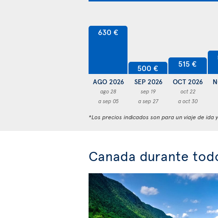
630 €
515 €
500 €
AGO 2026
SEP 2026
OCT 2026
N
ago 28
sep 19
oct 22
a sep 05
a sep 27
a oct 30
*Los precios indicados son para un viaje de ida 
Canada durante todo