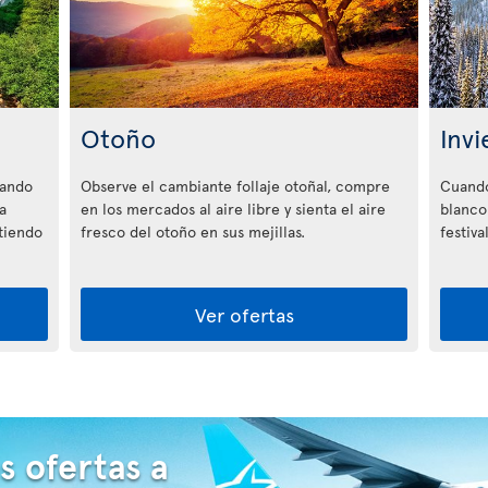
Otoño
Invi
nando
Observe el cambiante follaje otoñal, compre
Cuando
a
en los mercados al aire libre y sienta el aire
blanco,
stiendo
fresco del otoño en sus mejillas.
festiva
Ver ofertas
s ofertas a