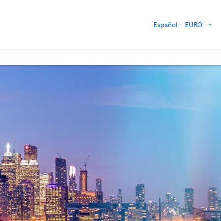
Español -
EURO