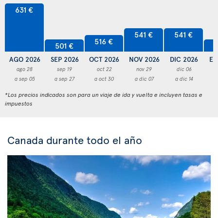
631 €
541 €
541 €
516 €
501 €
5
AGO 2026
SEP 2026
OCT 2026
NOV 2026
DIC 2026
EN
ago 28
sep 19
oct 22
nov 29
dic 06
a sep 05
a sep 27
a oct 30
a dic 07
a dic 14
a
*Los precios indicados son para un viaje de ida y vuelta e incluyen tasas e
impuestos
Canada durante todo el año