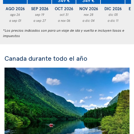
AGO 2026
SEP 2026
OCT 2026
NOV 2026
DIC 2026
EN
ago 26
sep 19
oct 31
nov 28
dic 05
a sep 01
a sep 27
a nov 06
a dic 04
a dic 11
a
*Los precios indicados son para un viaje de ida y vuelta e incluyen tasas e
impuestos
Canada durante todo el año