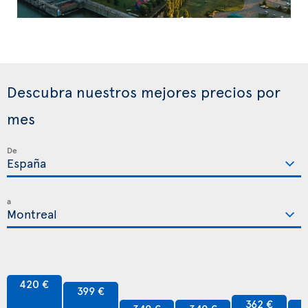
Descubra nuestros mejores precios por
mes
De
a
420 €
399 €
362 €
349 €
349 €
3