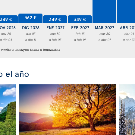
362 €
349 €
349 €
349 €
OV 2026
DIC 2026
ENE 2027
FEB 2027
MAR 2027
ABR 20
nov 28
dic 05
ene 30
feb 13
mar 30
abr 24
a dic 04
a dic 11
a feb 05
a feb 19
a abr 07
a abr 3
y vuelta e incluyen tasas e impuestos
 el año