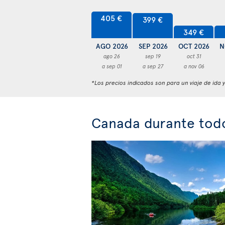
405 €
399 €
349 €
AGO 2026
SEP 2026
OCT 2026
N
ago 26
sep 19
oct 31
a sep 01
a sep 27
a nov 06
*Los precios indicados son para un viaje de ida 
Canada durante todo