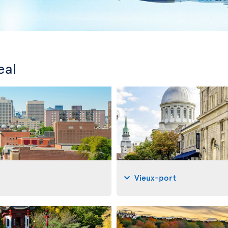
eal
Vieux-port