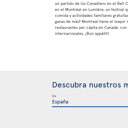
un partido de los Canadiens en el Bell C
en el Montréal en Lumière, un festival q
comida y actividades familiares gratuitas 
ganas de más? Montreal tiene el mayor
restaurantes per cápita en Canadá, con
internacionales. ¡Bon appétit!
Descubra nuestros m
De