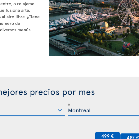
entre, o relajarse
ue fusiona arte,
al aire libre. ¿Tiene
 número de
 diversos menús
ejores precios por mes
a
499 €
487 