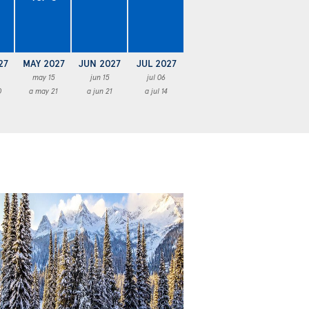
27
MAY 2027
JUN 2027
JUL 2027
may 15
jun 15
jul 06
0
a may 21
a jun 21
a jul 14