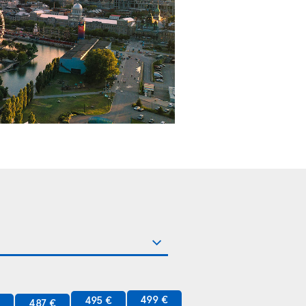
499 €
495 €
€
487 €