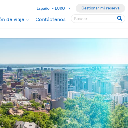
Gestionar mi reserva
Español -
EURO
ón de viaje
Contáctenos