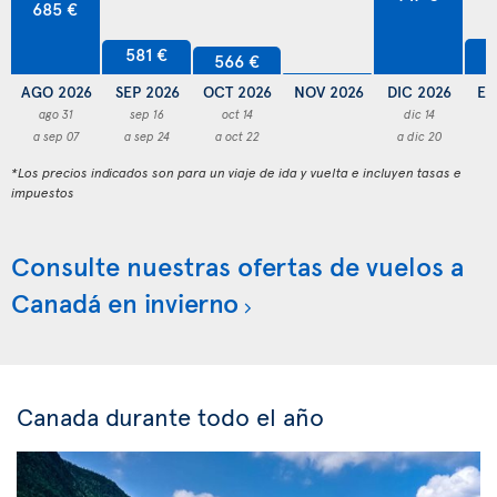
685 €
5
581 €
566 €
AGO 2026
SEP 2026
OCT 2026
NOV 2026
DIC 2026
EN
ago 31
sep 16
oct 14
dic 14
a sep 07
a sep 24
a oct 22
a dic 20
a
*Los precios indicados son para un viaje de ida y vuelta e incluyen tasas e
impuestos
Consulte nuestras ofertas de vuelos a
Canadá en invierno
Canada durante todo el año