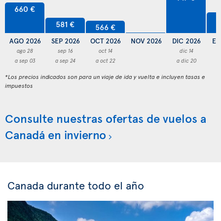
660 €
6
581 €
566 €
AGO 2026
SEP 2026
OCT 2026
NOV 2026
DIC 2026
EN
ago 28
sep 16
oct 14
dic 14
a sep 03
a sep 24
a oct 22
a dic 20
a
*Los precios indicados son para un viaje de ida y vuelta e incluyen tasas e
impuestos
Consulte nuestras ofertas de vuelos a
Canadá en invierno
Canada durante todo el año