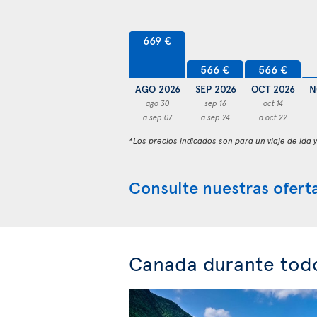
669 €
566 €
566 €
AGO 2026
SEP 2026
OCT 2026
N
ago 30
sep 16
oct 14
a sep 07
a sep 24
a oct 22
*Los precios indicados son para un viaje de ida 
Consulte nuestras oferta
Canada durante todo