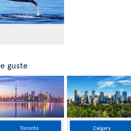
e guste
Toronto
Calgary