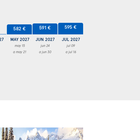
595 €
591 €
582 €
27
MAY 2027
JUN 2027
JUL 2027
may 15
jun 24
jul 09
a may 21
a jun 30
a jul 16