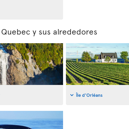
e Quebec y sus alrededores
y
Île d'Orléans