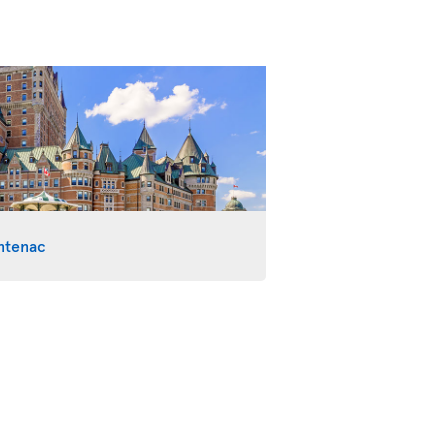
ntenac