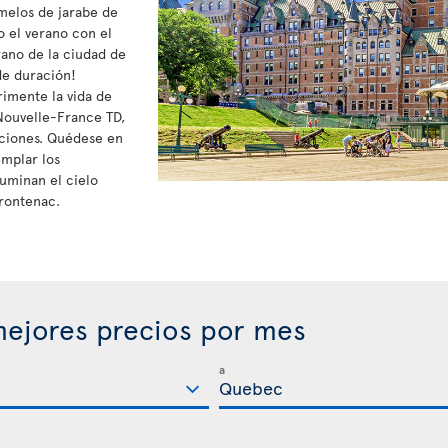
melos de jarabe de
o el verano con el
rano de la ciudad de
de duración!
rimente la vida de
a Nouvelle-France TD,
aciones. Quédese en
mplar los
luminan el cielo
rontenac.
ejores precios por mes
a