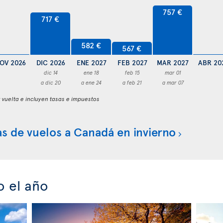
757 €
717 €
582 €
567 €
OV 2026
DIC 2026
ENE 2027
FEB 2027
MAR 2027
ABR 20
dic 14
ene 18
feb 15
mar 01
a dic 20
a ene 24
a feb 21
a mar 07
y vuelta e incluyen tasas e impuestos
s de vuelos a Canadá en invierno
 el año