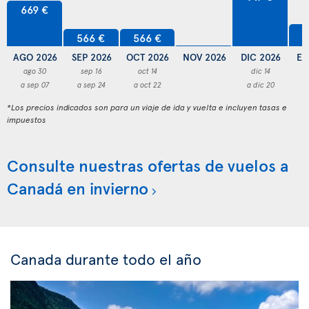
669 €
5
566 €
566 €
AGO 2026
SEP 2026
OCT 2026
NOV 2026
DIC 2026
EN
ago 30
sep 16
oct 14
dic 14
a sep 07
a sep 24
a oct 22
a dic 20
a
*Los precios indicados son para un viaje de ida y vuelta e incluyen tasas e
impuestos
Consulte nuestras ofertas de vuelos a
Canadá en invierno
Canada durante todo el año