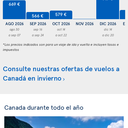
669 €
5
579 €
566 €
AGO 2026
SEP 2026
OCT 2026
NOV 2026
DIC 2026
EN
ago 30
sep 16
oct 14
dic 14
a sep 07
a sep 24
a oct 22
a dic 20
a
*Los precios indicados son para un viaje de ida y vuelta e incluyen tasas e
impuestos
Consulte nuestras ofertas de vuelos a
Canadá en invierno
Canada durante todo el año