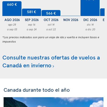
660 €
5
581 €
566 €
AGO 2026
SEP 2026
OCT 2026
NOV 2026
DIC 2026
EN
ago 28
sep 16
oct 14
dic 14
a sep 03
a sep 24
a oct 22
a dic 20
a
*Los precios indicados son para un viaje de ida y vuelta e incluyen tasas e
impuestos
Consulte nuestras ofertas de vuelos a
Canadá en invierno
Canada durante todo el año