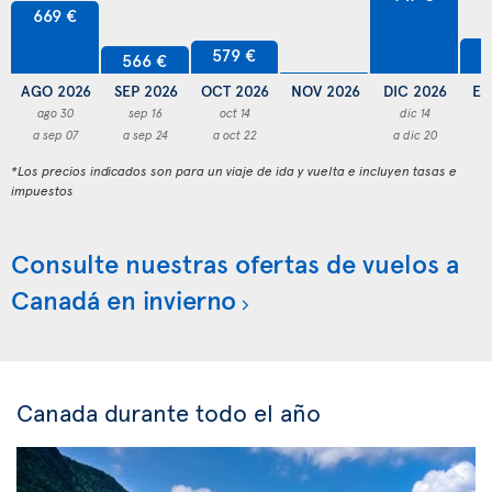
669 €
5
579 €
566 €
AGO 2026
SEP 2026
OCT 2026
NOV 2026
DIC 2026
EN
ago 30
sep 16
oct 14
dic 14
a sep 07
a sep 24
a oct 22
a dic 20
a
*Los precios indicados son para un viaje de ida y vuelta e incluyen tasas e
impuestos
Consulte nuestras ofertas de vuelos a
Canadá en invierno
Canada durante todo el año