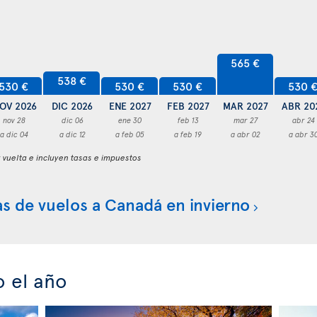
565 €
538 €
530 €
530 €
530 €
530 
OV 2026
DIC 2026
ENE 2027
FEB 2027
MAR 2027
ABR 20
nov 28
dic 06
ene 30
feb 13
mar 27
abr 24
a dic 04
a dic 12
a feb 05
a feb 19
a abr 02
a abr 3
y vuelta e incluyen tasas e impuestos
s de vuelos a Canadá en invierno
o el año