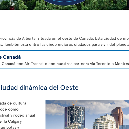
provincia de Alberta, situada en el oeste de Canadá. Esta ciudad de m
s. También está entre las cinco mejores ciudades para vivir del planet
e Canadá
e Canadá con Air Transat o con nuestros partners vía Toronto o Montrea
ciudad dinámica del Oeste
ada de cultura
onoce como
stival y rodeo anual
e, la Calgary
ue botas y