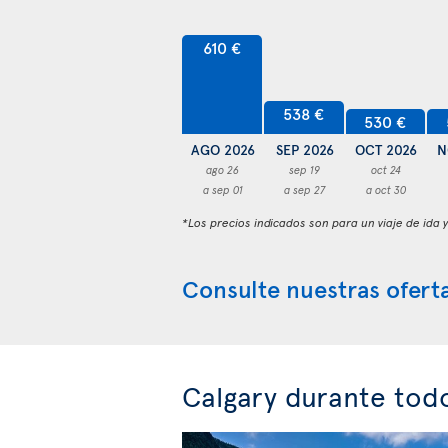
610 €
538 €
530 €
AGO 2026
SEP 2026
OCT 2026
N
ago 26
sep 19
oct 24
a sep 01
a sep 27
a oct 30
*Los precios indicados son para un viaje de ida 
Consulte nuestras oferta
Calgary durante tod