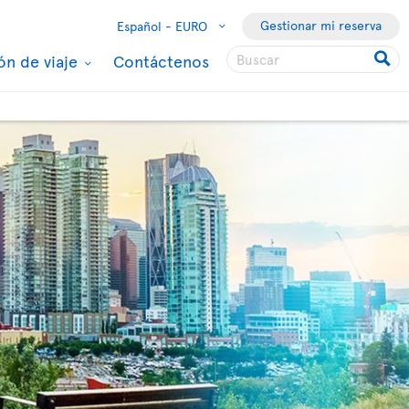
Gestionar mi reserva
Español -
EURO
ón de viaje
Contáctenos