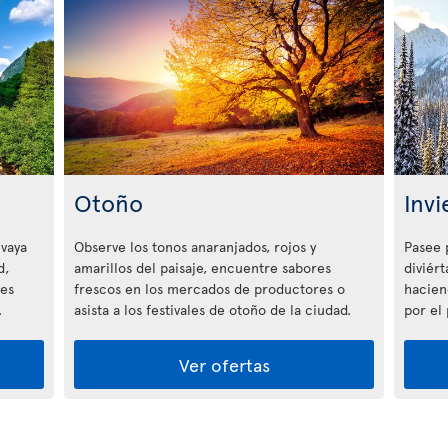
Otoño
Invi
 vaya
Observe los tonos anaranjados, rojos y
Pasee 
d,
amarillos del paisaje, encuentre sabores
diviért
tes
frescos en los mercados de productores o
hacien
.
asista a los festivales de otoño de la ciudad.
por el
Ver ofertas