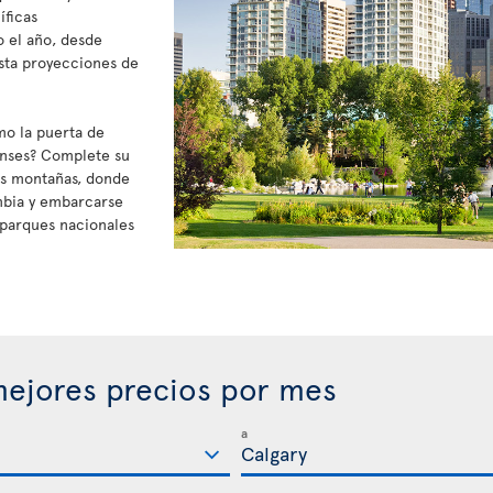
íficas
o el año, desde
sta proyecciones de
mo la puerta de
enses? Complete su
sas montañas, donde
mbia y embarcarse
s parques nacionales
ejores precios por mes
a