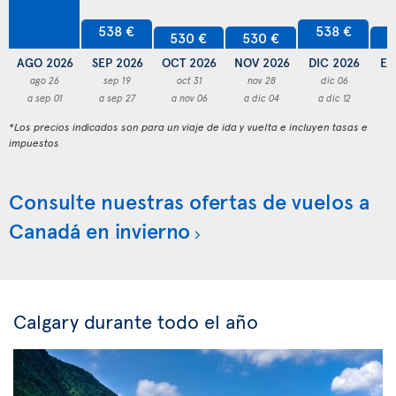
538 €
538 €
530 €
530 €
5
AGO 2026
SEP 2026
OCT 2026
NOV 2026
DIC 2026
EN
ago 26
sep 19
oct 31
nov 28
dic 06
a sep 01
a sep 27
a nov 06
a dic 04
a dic 12
a
*Los precios indicados son para un viaje de ida y vuelta e incluyen tasas e
impuestos
Consulte nuestras ofertas de vuelos a
Canadá en invierno
Calgary durante todo el año