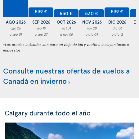
539 €
539 €
530 €
530 €
5
AGO 2026
SEP 2026
OCT 2026
NOV 2026
DIC 2026
EN
ago 26
sep 19
oct 31
nov 28
dic 06
a sep 01
a sep 27
a nov 06
a dic 04
a dic 12
a
*Los precios indicados son para un viaje de ida y vuelta e incluyen tasas e
impuestos
Consulte nuestras ofertas de vuelos a
Canadá en invierno
Calgary durante todo el año