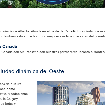
provincia de Alberta, situada en el oeste de Canadá. Esta ciudad de m
s. También está entre las cinco mejores ciudades para vivir del planet
e Canadá
e Canadá con Air Transat o con nuestros partners vía Toronto o Montrea
ciudad dinámica del Oeste
ada de cultura
onoce como
stival y rodeo anual
e, la Calgary
ue botas y