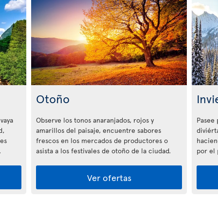
Otoño
Invi
 vaya
Observe los tonos anaranjados, rojos y
Pasee 
d,
amarillos del paisaje, encuentre sabores
diviért
tes
frescos en los mercados de productores o
hacien
.
asista a los festivales de otoño de la ciudad.
por el
Ver ofertas