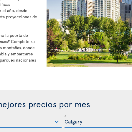
íficas
o el año, desde
sta proyecciones de
mo la puerta de
enses? Complete su
sas montañas, donde
mbia y embarcarse
s parques nacionales
ejores precios por mes
a