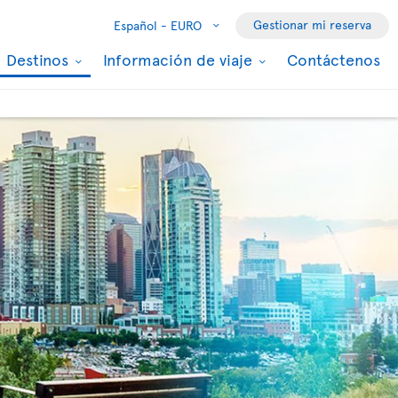
Gestionar mi reserva
Español -
EURO
Destinos
Información de viaje
Contáctenos