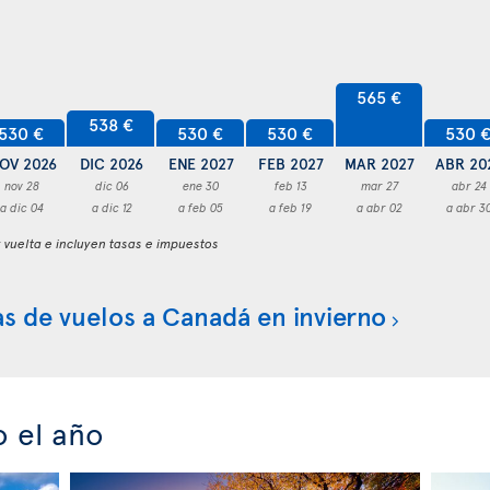
565 €
538 €
530 €
530 €
530 €
530 
OV 2026
DIC 2026
ENE 2027
FEB 2027
MAR 2027
ABR 20
nov 28
dic 06
ene 30
feb 13
mar 27
abr 24
a dic 04
a dic 12
a feb 05
a feb 19
a abr 02
a abr 3
y vuelta e incluyen tasas e impuestos
s de vuelos a Canadá en invierno
o el año