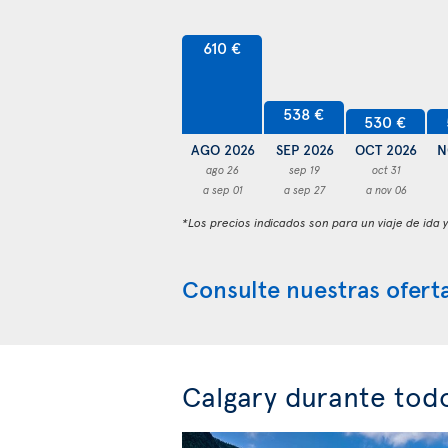
610 €
538 €
530 €
AGO 2026
SEP 2026
OCT 2026
N
ago 26
sep 19
oct 31
a sep 01
a sep 27
a nov 06
*Los precios indicados son para un viaje de ida 
Consulte nuestras oferta
Calgary durante tod