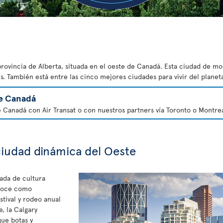
provincia de Alberta, situada en el oeste de Canadá. Esta ciudad de m
s. También está entre las cinco mejores ciudades para vivir del planet
e Canadá
e Canadá con Air Transat o con nuestros partners vía Toronto o Montrea
ciudad dinámica del Oeste
ada de cultura
onoce como
stival y rodeo anual
e, la Calgary
ue botas y