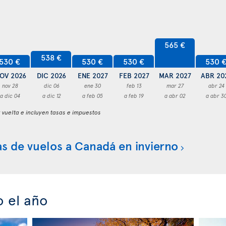
565 €
538 €
530 €
530 €
530 €
530 
OV 2026
DIC 2026
ENE 2027
FEB 2027
MAR 2027
ABR 20
nov 28
dic 06
ene 30
feb 13
mar 27
abr 24
a dic 04
a dic 12
a feb 05
a feb 19
a abr 02
a abr 3
y vuelta e incluyen tasas e impuestos
s de vuelos a Canadá en invierno
o el año