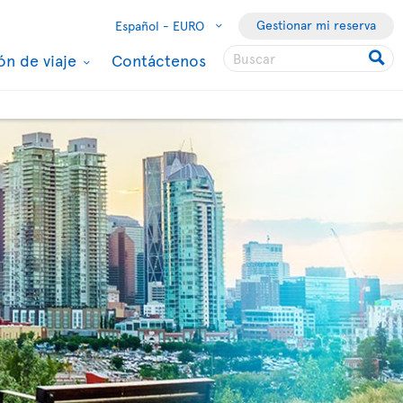
Gestionar mi reserva
Español -
EURO
ón de viaje
Contáctenos