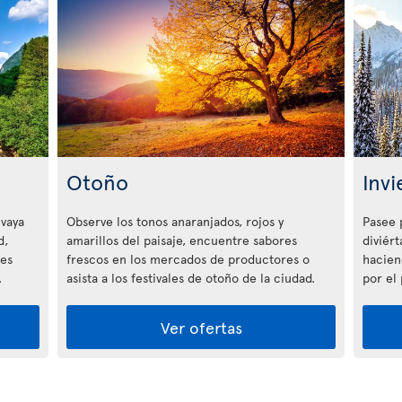
Otoño
Invi
 vaya
Observe los tonos anaranjados, rojos y
Pasee 
d,
amarillos del paisaje, encuentre sabores
diviért
tes
frescos en los mercados de productores o
hacien
.
asista a los festivales de otoño de la ciudad.
por el
Ver ofertas