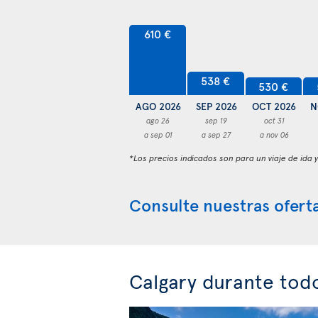
610 €
538 €
530 €
AGO 2026
SEP 2026
OCT 2026
N
ago 26
sep 19
oct 31
a sep 01
a sep 27
a nov 06
*Los precios indicados son para un viaje de ida 
Consulte nuestras oferta
Calgary durante tod