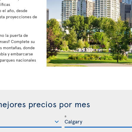
íficas
o el año, desde
sta proyecciones de
mo la puerta de
enses? Complete su
sas montañas, donde
mbia y embarcarse
s parques nacionales
ejores precios por mes
a