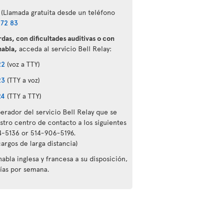
(Llamada gratuita desde un teléfono
 72 83
rdas, con dificultades auditivas o con
habla,
acceda al servicio Bell Relay:
22
(voz a TTY)
23
(TTY a voz)
24
(TTY a TTY)
erador del servicio Bell Relay que se
ro centro de contacto a los siguientes
-5136 or 514-906-5196.
argos de larga distancia)
bla inglesa y francesa a su disposición,
días por semana.