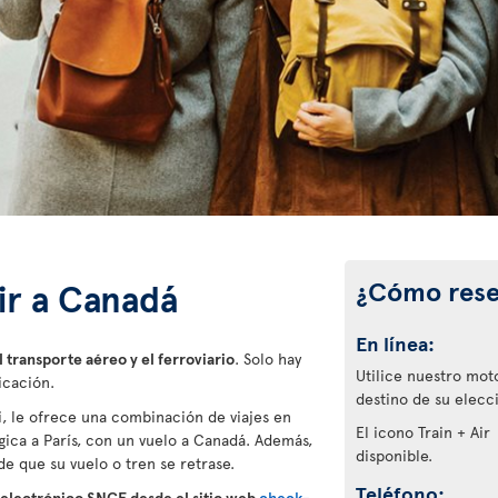
¿Cómo rese
Air a Canadá
En línea:
 transporte aéreo y el ferroviario
. Solo hay
Utilice nuestro mot
icación.
destino de su elecc
i, le ofrece una combinación de viajes en
El icono Train + Air
gica a París, con un vuelo a Canadá. Además,
disponible.
e que su vuelo o tren se retrase.
Teléfono:
 electrónico SNCF desde el sitio web
check-