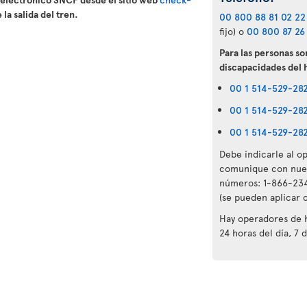
la salida del tren.
00 800 88 81 02 22
fijo) o
00 800 87 26
Para las personas so
discapacidades del 
00 1 514-529-28
00 1 514-529-28
00 1 514-529-28
Debe indicarle al op
comunique con nuest
números: 1-866-234
(se pueden aplicar c
Hay operadores de ha
24 horas del día, 7 