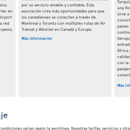
Turquí
los.
por su servicio amable y confiable. Esta
una fl
rter en
asociación crea más oportunidades para que
sirve 
Airport
los canadienses se conecten a través de
convir
la red
Montreal y Toronto con múltiples rutas de Air
países
ropeos,
Transat y WestJet en Canadá y Europa.
contine
Más información
Aeropu
entrad
África
calida
con la 
pasaje
conect
Más in
aje
ondiciones varían según la aerolínea. Nuestras tarifas, servicios y otr