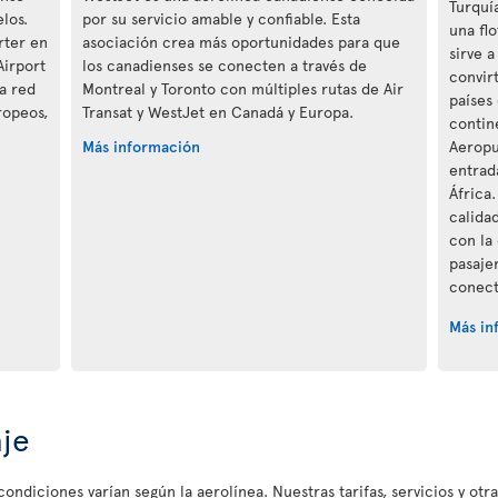
Turquí
los.
por su servicio amable y confiable. Esta
una fl
rter en
asociación crea más oportunidades para que
sirve 
Airport
los canadienses se conecten a través de
convir
la red
Montreal y Toronto con múltiples rutas de Air
países
ropeos,
Transat y WestJet en Canadá y Europa.
contine
Más información
Aeropu
entrad
África
calida
con la 
pasaje
conect
Más in
aje
ondiciones varían según la aerolínea. Nuestras tarifas, servicios y otr