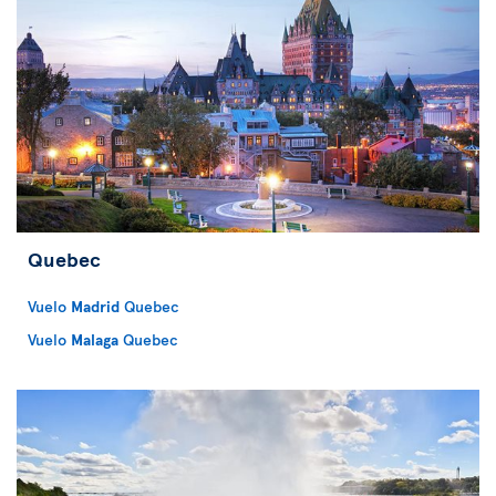
Quebec
Vuelo
Madrid
Quebec
Vuelo
Malaga
Quebec