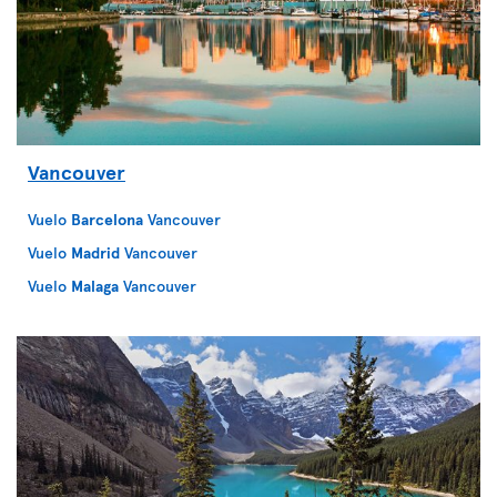
Vancouver
Vuelo
Barcelona
Vancouver
Vuelo
Madrid
Vancouver
Vuelo
Malaga
Vancouver