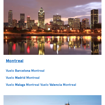
Montreal
Vuelo
Barcelona
Montreal
Vuelo
Madrid
Montreal
Vuelo
Malaga
Montreal
Vuelo
Valencia
Montreal