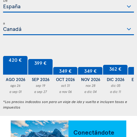
De
a
420 €
399 €
362 €
349 €
349 €
3
AGO 2026
SEP 2026
OCT 2026
NOV 2026
DIC 2026
EN
ago 26
sep 19
oct 31
nov 28
dic 05
a sep 01
a sep 27
a nov 06
a dic 04
a dic 11
a
*Los precios indicados son para un viaje de ida y vuelta e incluyen tasas e
impuestos