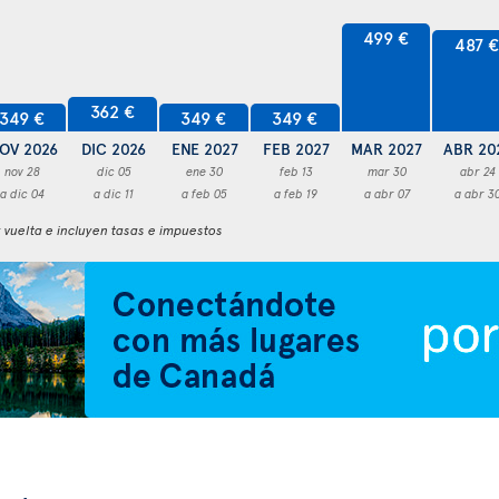
499 €
487 
362 €
349 €
349 €
349 €
OV 2026
DIC 2026
ENE 2027
FEB 2027
MAR 2027
ABR 20
nov 28
dic 05
ene 30
feb 13
mar 30
abr 24
a dic 04
a dic 11
a feb 05
a feb 19
a abr 07
a abr 3
y vuelta e incluyen tasas e impuestos