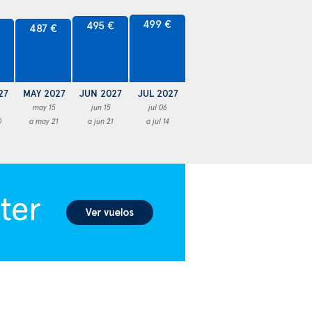
499 €
495 €
€
487 €
27
MAY 2027
JUN 2027
JUL 2027
may 15
jun 15
jul 06
0
a may 21
a jun 21
a jul 14