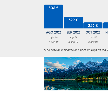
506 €
399 €
349 €
AGO 2026
SEP 2026
OCT 2026
N
ago 26
sep 19
oct 31
a sep 01
a sep 27
a nov 06
*Los precios indicados son para un viaje de ida 