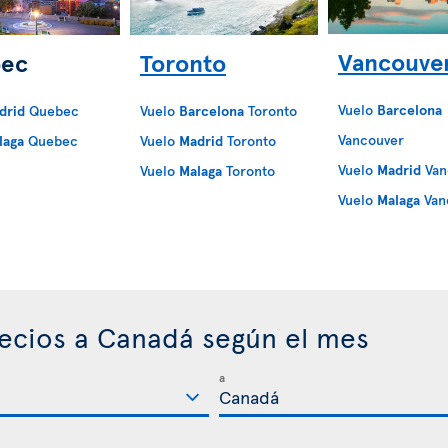
Vancouve
ec
Toronto
Vuelo
Barcelona
drid
Quebec
Vuelo
Barcelona
Toronto
Vancouver
laga
Quebec
Vuelo
Madrid
Toronto
Vuelo
Madrid
Van
Vuelo
Malaga
Toronto
Vuelo
Malaga
Van
ecios a Canadá según el mes
a