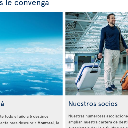
ás le convenga
dá
Nuestros socios
Nuestras numerosas asociaciones
te todo el año a 5 destinos
amplían nuestra cartera de dest
fecta para descubrir
Montreal
, la
experiencia de viaje fluida y de c