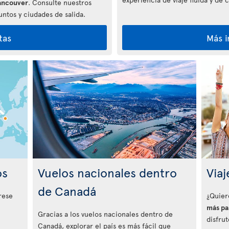
ancouver
. Consulte nuestros
ntos y ciudades de salida.
tas
Más 
os
Vuelos nacionales dentro
Viaj
de Canadá
rese
¿Quier
más pa
Gracias a los vuelos nacionales dentro de
disfru
Canadá, explorar el país es más fácil que