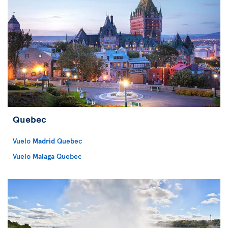
Quebec
Vuelo
Madrid
Quebec
Vuelo
Malaga
Quebec