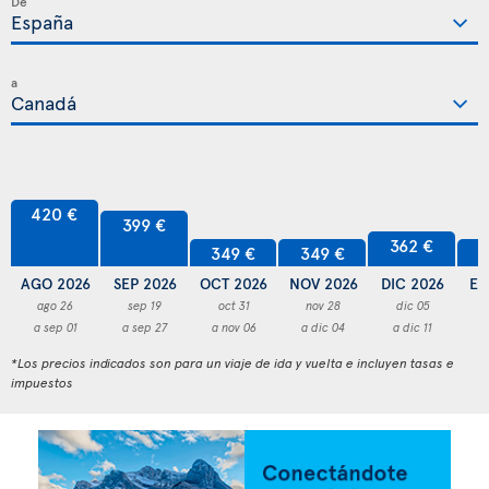
De
a
420 €
399 €
362 €
349 €
349 €
3
AGO 2026
SEP 2026
OCT 2026
NOV 2026
DIC 2026
EN
ago 26
sep 19
oct 31
nov 28
dic 05
a sep 01
a sep 27
a nov 06
a dic 04
a dic 11
a
*Los precios indicados son para un viaje de ida y vuelta e incluyen tasas e
impuestos