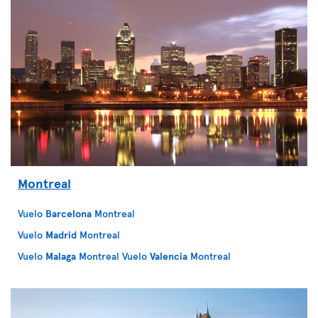
Montreal
Vuelo
Barcelona
Montreal
Vuelo
Madrid
Montreal
Vuelo
Malaga
Montreal
Vuelo
Valencia
Montreal