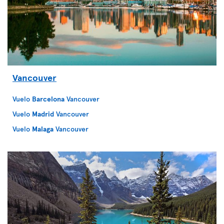
Vancouver
Vuelo
Barcelona
Vancouver
Vuelo
Madrid
Vancouver
Vuelo
Malaga
Vancouver