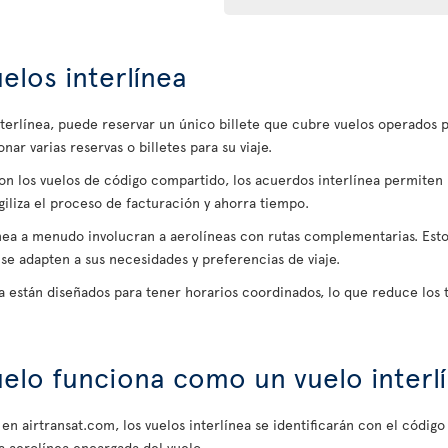
elos interlínea
interlínea, puede reservar un único billete que cubre vuelos operados p
ar varias reservas o billetes para su viaje.
con los vuelos de código compartido, los acuerdos interlínea permiten 
agiliza el proceso de facturación y ahorra tiempo.
ínea a menudo involucran a aerolíneas con rutas complementarias. Esto l
se adapten a sus necesidades y preferencias de viaje.
nea están diseñados para tener horarios coordinados, lo que reduce los 
elo funciona como un vuelo interl
 en airtransat.com, los vuelos interlínea se identificarán con el código
a aerolínea encargada del vuelo.