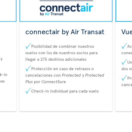
connectair by Air Transat
Vue
Posibilidad de combinar nuestros
Ac
vuelos con los de nuestros socios para
cone
 y
llegar a 275 destinos adicionales
Un
Protección en caso de retrasos o
dos v
k-in
cancelaciones con
Protected
y
Protected
Pr
eas
Plus
por
ConnectSure
canc
Check-in individual para cada vuelo