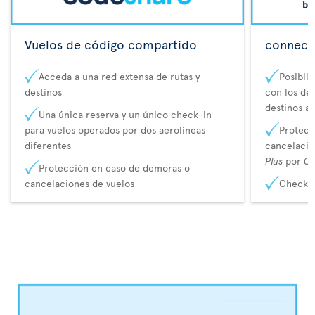
Vuelos de código compartido
connecta
Acceda a una red extensa de rutas y
Posibil
destinos
con los de 
destinos a
Una única reserva y un único check-in
para vuelos operados por dos aerolíneas
Protecc
diferentes
cancelaci
Plus
por
Co
Protección en caso de demoras o
cancelaciones de vuelos
Check-i