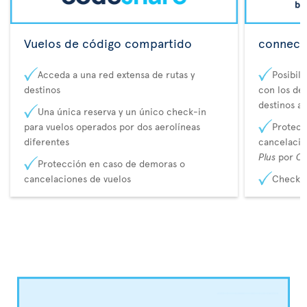
Vuelos de código compartido
connecta
Acceda a una red extensa de rutas y
Posibil
destinos
con los de 
destinos a
Una única reserva y un único check-in
para vuelos operados por dos aerolíneas
Protecc
diferentes
cancelaci
Plus
por
Co
Protección en caso de demoras o
cancelaciones de vuelos
Check-i