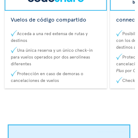
Vuelos de código compartido
connecta
Acceda a una red extensa de rutas y
Posibil
destinos
con los de 
destinos a
Una única reserva y un único check-in
para vuelos operados por dos aerolíneas
Protecc
diferentes
cancelaci
Plus
por
Co
Protección en caso de demoras o
cancelaciones de vuelos
Check-i