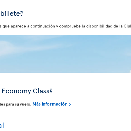
illete?
s que aparece a continuación y compruebe la disponibilidad de la Club
en Economy Class?
Más información
es para su vuelo
.
al