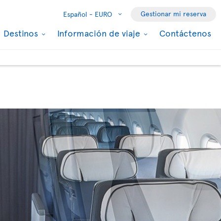
Gestionar mi reserva
Español -
EURO
Destinos
Información de viaje
Contáctenos