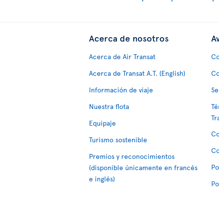
Acerca de nosotros
Av
Acerca de Air Transat
Co
Acerca de Transat A.T. (English)
Co
Información de viaje
Se
Nuestra flota
Té
Tr
Equipaje
Co
Turismo sostenible
Co
Premios y reconocimientos
Po
(disponible únicamente en francés
e inglés)
Po