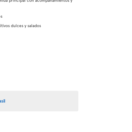
omida principal con acompañamientos y
es
itivos dulces y salados
sil