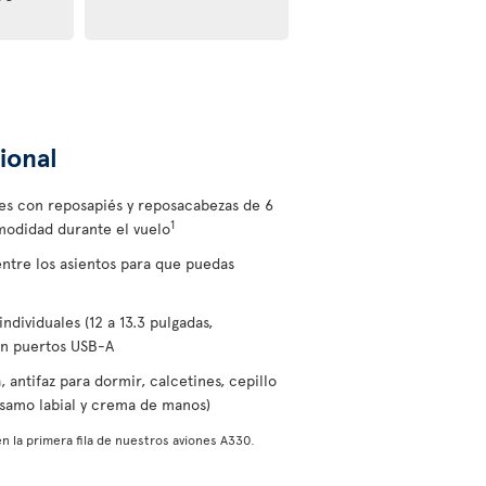
ional
les con reposapiés y reposacabezas de 6
1
modidad durante el vuelo
entre los asientos para que puedas
individuales (12 a 13.3 pulgadas,
on puertos USB-A
 antifaz para dormir, calcetines, cepillo
álsamo labial y crema de manos)
n la primera fila de nuestros aviones A330.