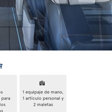
?
os
1 equipaje de mano,
s para
1 artículo personal y
los
2 maletas
os