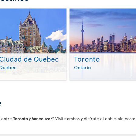
Ciudad de Quebec
Toronto
>
>
Quebec
Ontario
?
 entre
Toronto
y
Vancouver
? Visite ambos y disfrute el doble, sin cost