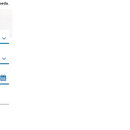
ueda
.