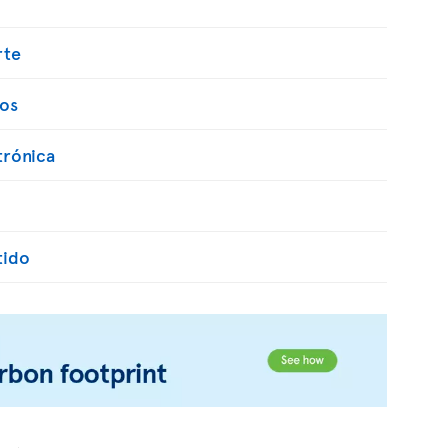
rte
os
trónica
tido