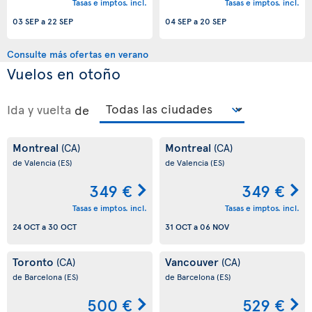
Tasas e imptos. incl.
Tasas e imptos. incl.
03 SEP
a
22 SEP
04 SEP
a
20 SEP
Consulte más ofertas en verano
Vuelos en otoño
Ida y vuelta
de
Montreal
Montreal
(CA)
(CA)
de Valencia
(ES)
de Valencia
(ES)
349 €
349 €
Tasas e imptos. incl.
Tasas e imptos. incl.
24 OCT
a
30 OCT
31 OCT
a
06 NOV
Toronto
Vancouver
(CA)
(CA)
de Barcelona
(ES)
de Barcelona
(ES)
500 €
529 €