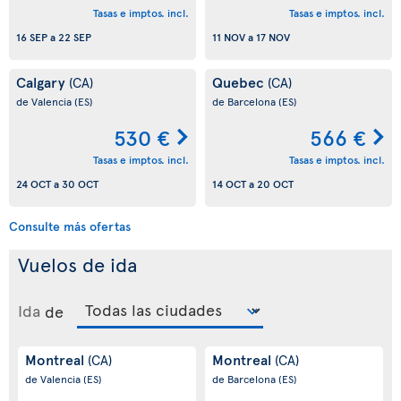
Tasas e imptos. incl.
Tasas e imptos. incl.
16 SEP
a
22 SEP
11 NOV
a
17 NOV
Calgary
Quebec
(CA)
(CA)
de Valencia
(ES)
de Barcelona
(ES)
530 €
566 €
Tasas e imptos. incl.
Tasas e imptos. incl.
24 OCT
a
30 OCT
14 OCT
a
20 OCT
Consulte más ofertas
Vuelos de ida
Ida
de
Montreal
Montreal
(CA)
(CA)
de Valencia
(ES)
de Barcelona
(ES)