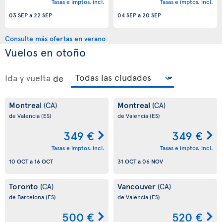
Tasas e imptos. incl.
Tasas e imptos. incl.
03 SEP
a
22 SEP
04 SEP
a
20 SEP
Consulte más ofertas en verano
Vuelos en otoño
Ida y vuelta
de
Montreal
Montreal
(CA)
(CA)
de Valencia
(ES)
de Valencia
(ES)
349 €
349 €
Tasas e imptos. incl.
Tasas e imptos. incl.
10 OCT
a
16 OCT
31 OCT
a
06 NOV
Toronto
Vancouver
(CA)
(CA)
de Barcelona
(ES)
de Valencia
(ES)
500 €
520 €