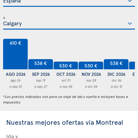
a
610 €
538 €
538 €
530 €
530 €
5
AGO 2026
SEP 2026
OCT 2026
NOV 2026
DIC 2026
EN
ago 26
sep 19
oct 31
nov 28
dic 06
a sep 01
a sep 27
a nov 06
a dic 04
a dic 12
a
*Los precios indicados son para un viaje de ida y vuelta e incluyen tasas e
impuestos
Nuestras mejores ofertas vía Montreal
Ida y