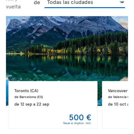
de
vuelta
Toronto 
(CA)
Vancouver 
(C
de Barcelona 
(ES)
de Valencia 
(ES)
de
12 sep
a
22 sep
de
10 oct
a
2
500 €
Tasas e imptos. incl.