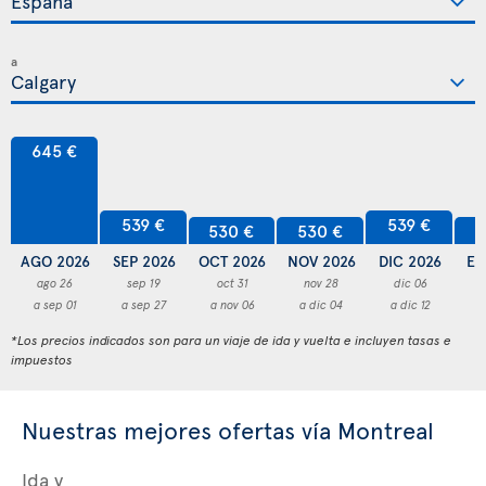
a
645 €
539 €
539 €
530 €
530 €
5
AGO 2026
SEP 2026
OCT 2026
NOV 2026
DIC 2026
EN
ago 26
sep 19
oct 31
nov 28
dic 06
a sep 01
a sep 27
a nov 06
a dic 04
a dic 12
a
*Los precios indicados son para un viaje de ida y vuelta e incluyen tasas e
impuestos
Nuestras mejores ofertas vía Montreal
Ida y