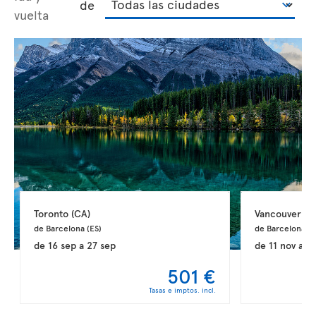
de
vuelta
Toronto 
(CA)
Vancouver 
(C
de Barcelona 
(ES)
de Barcelona 
(E
de
16 sep
a
27 sep
de
11 nov
a
2
501 €
Tasas e imptos. incl.