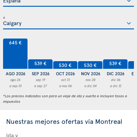
a
645 €
539 €
539 €
530 €
530 €
5
AGO 2026
SEP 2026
OCT 2026
NOV 2026
DIC 2026
EN
ago 26
sep 19
oct 31
nov 28
dic 06
a sep 01
a sep 27
a nov 06
a dic 04
a dic 12
a
*Los precios indicados son para un viaje de ida y vuelta e incluyen tasas e
impuestos
Nuestras mejores ofertas vía Montreal
Ida y