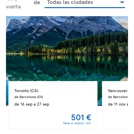
de
vuelta
Toronto 
(CA)
Vancouver 
(C
de Barcelona 
(ES)
de Barcelona 
(E
de
16 sep
a
27 sep
de
11 nov
a
2
501 €
Tasas e imptos. incl.