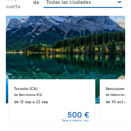
de
vuelta
Toronto 
(CA)
Vancouver 
(C
de Barcelona 
(ES)
de Valencia 
(ES)
de
12 sep
a
22 sep
de
10 oct
a
2
500 €
Tasas e imptos. incl.