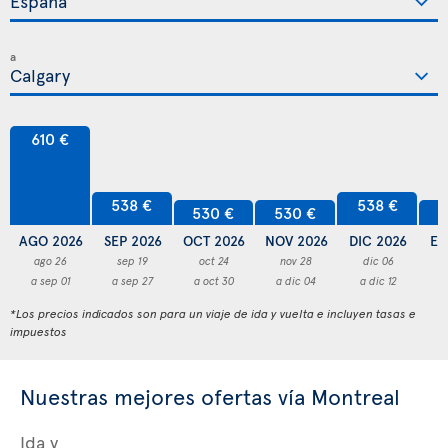
a
610 €
538 €
538 €
530 €
530 €
5
AGO 2026
SEP 2026
OCT 2026
NOV 2026
DIC 2026
EN
ago 26
sep 19
oct 24
nov 28
dic 06
a sep 01
a sep 27
a oct 30
a dic 04
a dic 12
a
*Los precios indicados son para un viaje de ida y vuelta e incluyen tasas e
impuestos
Nuestras mejores ofertas vía Montreal
Ida y