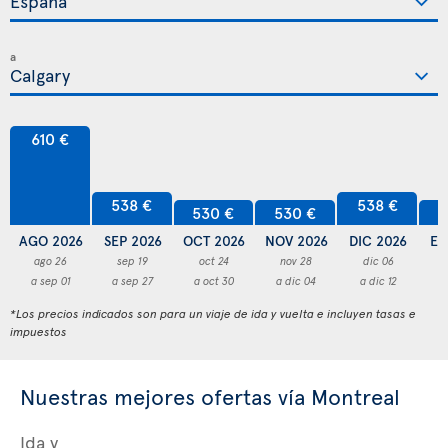
a
610 €
538 €
538 €
530 €
530 €
5
AGO 2026
SEP 2026
OCT 2026
NOV 2026
DIC 2026
EN
ago 26
sep 19
oct 24
nov 28
dic 06
a sep 01
a sep 27
a oct 30
a dic 04
a dic 12
a
*Los precios indicados son para un viaje de ida y vuelta e incluyen tasas e
impuestos
Nuestras mejores ofertas vía Montreal
Ida y