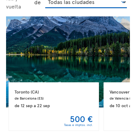
de
vuelta
Toronto 
(CA)
Vancouver 
(C
de Barcelona 
(ES)
de Valencia 
(ES)
de
12 sep
a
22 sep
de
10 oct
a
2
500 €
Tasas e imptos. incl.