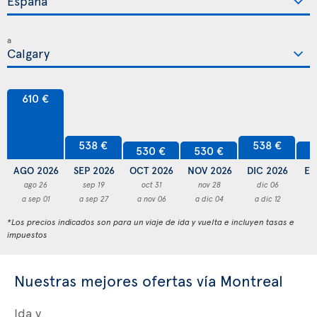
a
610 €
538 €
538 €
530 €
530 €
5
AGO 2026
SEP 2026
OCT 2026
NOV 2026
DIC 2026
EN
ago 26
sep 19
oct 31
nov 28
dic 06
a sep 01
a sep 27
a nov 06
a dic 04
a dic 12
a
*Los precios indicados son para un viaje de ida y vuelta e incluyen tasas e
impuestos
Nuestras mejores ofertas vía Montreal
Ida y