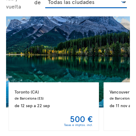
de
vuelta
Toronto 
(CA)
Vancouver 
(C
de Barcelona 
(ES)
de Barcelona 
(E
de
12 sep
a
22 sep
de
11 nov
a
2
500 €
Tasas e imptos. incl.